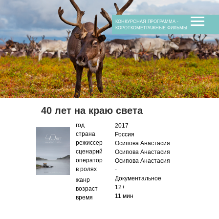
КОНКУРСНАЯ ПРОГРАММА -
КОРОТКОМЕТРАЖНЫЕ ФИЛЬМЫ
40 лет на краю света
год
2017
страна
Россия
режиссер
Осипова Анастасия
сценарий
Осипова Анастасия
оператор
Осипова Анастасия
в ролях
-
Документальное
жанр
12+
возраст
11 мин
время