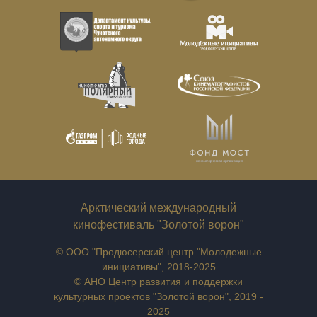
Арктический международный
кинофестиваль "Золотой ворон"
© ООО "Продюсерский центр "Молодежные
инициативы", 2018-2025
© АНО Центр развития и поддержки
культурных проектов "Золотой ворон", 2019 -
2025