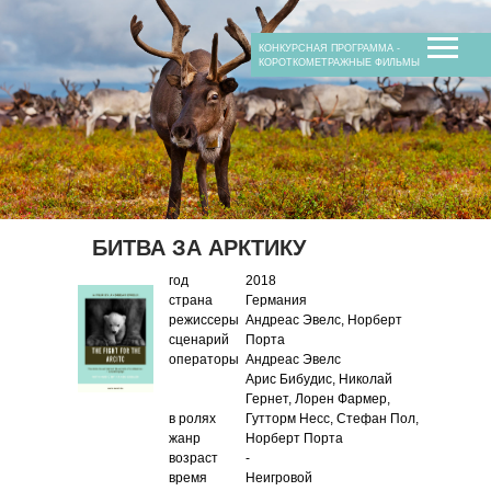
жанр
возраст
продюсеры
КОНКУРСНАЯ ПРОГРАММА -
время
КОРОТКОМЕТРАЖНЫЕ ФИЛЬМЫ
сопродюсеры
композитор
БИТВА ЗА АРКТИКУ
год
2018
страна
Германия
режиссеры
Андреас Эвелс, Норберт
сценарий
Порта
операторы
Андреас Эвелс
Арис Бибудис, Николай
Гернет, Лорен Фармер,
в ролях
Гутторм Несс, Стефан Пол,
жанр
Норберт Порта
возраст
-
время
Неигровой