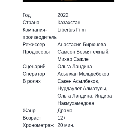
Год
2022
Страна
Казахстан
Компания-
Libertus Film
производитель
Режиссер
Анастасия Бирючева
Продюсеры
Самсон Безмятежный,
Михар Сажле
Сценарий
Ольга Ландина
Оператор
Асылхан Мельдебеков
В ролях
Сакен Асылбеков,
Нурдаулет Алматулы,
Ольга Ландина, Индира
Накмухамедова
Жанр
Драма
Возраст
12+
Хронометраж
20 мин.