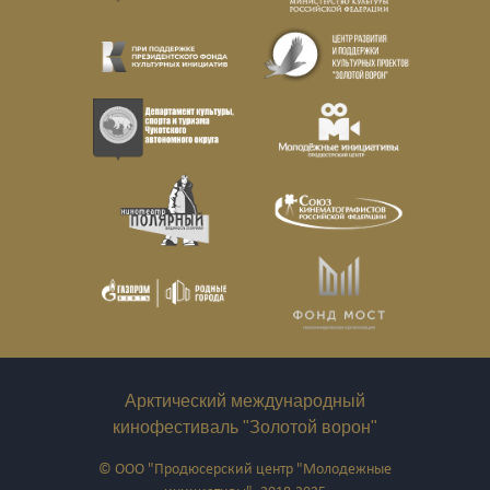
Арктический международный
кинофестиваль "Золотой ворон"
© ООО "Продюсерский центр "Молодежные