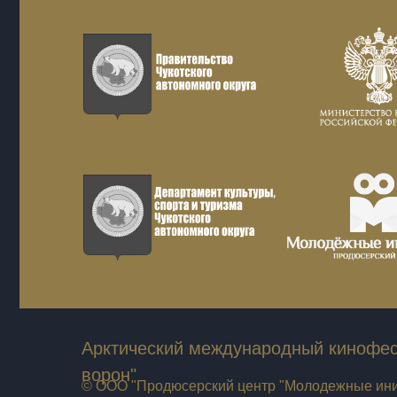
Арктический международный кинофес
ворон"
© ООО "Продюсерский центр "Молодежные ини