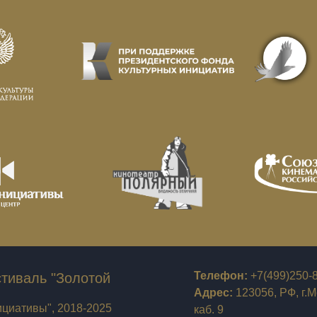
Телефон:
+7(499)250-
тиваль "Золотой
Адрес:
123056, РФ, г.Мо
циативы", 2018-2025
каб. 9