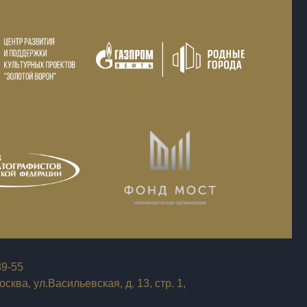
89-55
сква, ул.Васильевская, д. 13, стр. 1,