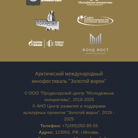
Арктический международный
кинофестиваль "Золотой ворон"
© ООО "Продюсерский центр "Молодежные
инициативы", 2018-2025
© АНО Центр развития и поддержки
культурных проектов "Золотой ворон", 2019 -
2025
Телефон:
+7(499)250-89-55
Адрес:
123056, РФ, г.Москва,