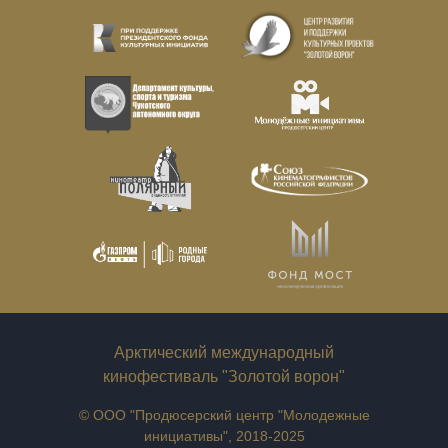
Арктический международный
кинофестиваль "Золотой ворон"
© ООО "Продюсерский центр "Молодежные
инициативы", 2018-2025