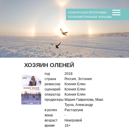
КОНКУРСНАЯ ПРОГРАММА -
ПОЛНОМЕТРАЖНЫЕ ФИЛЬМЫ
ХОЗЯИН ОЛЕНЕЙ
год
2018
страна
Россия, Эстония
режиссер
Ксения Елян
сценарий
Ксения Елян
оператор
Ксения Елян
продюсеры
Мария Гаврилова, Макс
Туула, Александр
в ролях
Расторгуев
жанр
-
возраст
Неигровой
время
16+