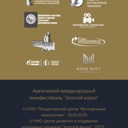
Арктический международный
кинофестиваль "Золотой ворон"
© ООО "Продюсерский центр "Молодежные
инициативы", 2018-2025
© АНО Центр развития и поддержки
культурных проектов "Золотой ворон", 2019 -