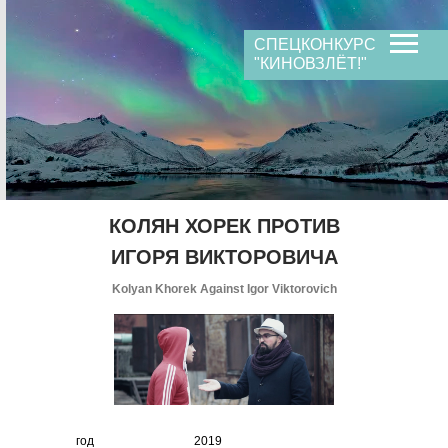
в ролях
жанр
продюсеры
возраст
СПЕЦКОНКУРС
время
сопродюсеры
"КИНОВЗЛЁТ!"
композитор
КОЛЯН ХОРЕК ПРОТИВ
ИГОРЯ ВИКТОРОВИЧА
Kolyan Khorek Against Igor Viktorovich
год
2019