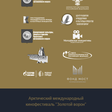
Арктический международный
кинофестиваль "Золотой ворон"