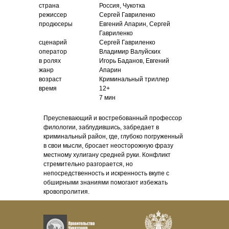
страна
Россия, Чукотка
режиссер
Сергей Гавриленко
продюсеры
Евгений Апарин, Сергей
Гавриленко
сценарий
Сергей Гавриленко
оператор
Владимир Валуйских
в ролях
Игорь Баданов, Евгений
жанр
Апарин
возраст
Криминальный триллер
время
12+
7 мин
Преуспевающий и востребованный профессор
филологии, заблудившись, забредает в
криминальный район, где, глубоко погруженный
в свои мысли, бросает неосторожную фразу
местному хулигану средней руки. Конфликт
стремительно разгорается, но
непосредственность и искренность вкупе с
обширными знаниями помогают избежать
кровопролития.