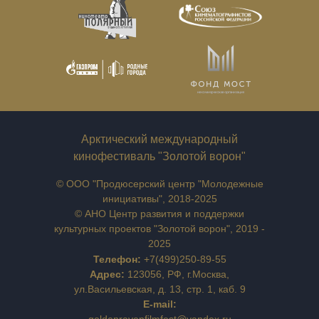
Арктический международный
кинофестиваль "Золотой ворон"
© ООО "Продюсерский центр "Молодежные
инициативы", 2018-2025
© АНО Центр развития и поддержки
культурных проектов "Золотой ворон", 2019 -
2025
Телефон:
+7(499)250-89-55
Адрес:
123056, РФ, г.Москва,
ул.Васильевская, д. 13, стр. 1, каб. 9
E-mail:
goldenravenfilmfest@yandex.ru