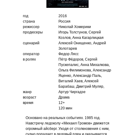
год
2016
страна
Россия
режиссер
Николай Хомерики
продюсеры
Игорь Толстунов, Сергей
Козлов, Анна Кагарлицкая
сценарий
Алексей Онищенко, Андрей
Золотарев
оператор
Федор Лясс
в ролях
Пётр Фёдоров, Сергей
Пускепалис, Анна Михалкова,
Ольга Филимонова, Александр
Яценко, Александр Паль,
Виталий Хаев, Алексей
Барабаш, Дмитрий Муляр,
жанр
Артур Чиргадзе
возраст
Драма
время
12+
120 мин
Основано на реальных событиях. 1985 год.
Навстречу ледоколу «Михаил Громов» движется
огромный айсберг. Уходя от столкновения с ним,
судно попадает в ледовый плен и оказывается