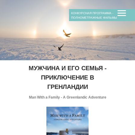
операторы
сценарий
жанр
продюсеры
возраст
КОНКУРСНАЯ ПРОГРАММА -
операторы
время
ПОЛНОМЕТРАЖНЫЕ ФИЛЬМЫ
сопродюсеры
композитор
жанр
возраст
время
МУЖЧИНА И ЕГО СЕМЬЯ -
ПРИКЛЮЧЕНИЕ В
ГРЕНЛАНДИИ
Man With a Family - A Greenlandic Adventure