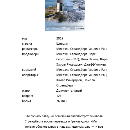
год
2019
страна
Швеция
режиссеры
Микаэль Страндберг, Ульрика Ран
продюсеры
Микаэль Страндберг, Ларс
Сефстрем (СВТ), Лиза Найед, Карл-
Эмиль Рикардсен, Джефф Уилнер
сценарий
Микаэль Страндберг, Ульрика Ран
операторы
Микаэль Страндберг, Ульрика Ран,
Калле Рикардсен, Памела
Страндберг
жанр
Документальный
возраст
12+
время
76 мин
Это горько-сладкий семейный автопортрет Микаэля
Страндберга после переезда в Гренландию. «Мы
только обосновались в нашем ледяном раю — и все