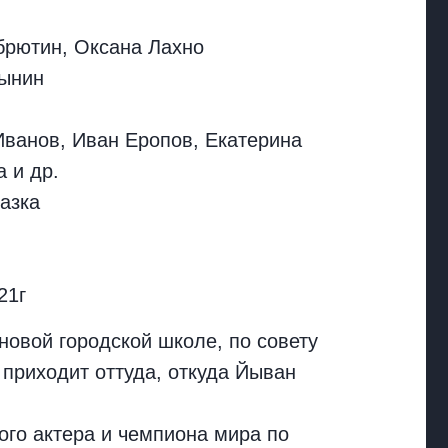
брютин, Оксана Лахно
рынин
Иванов, Иван Еропов, Екатерина
 и др.
азка
21г
овой городской школе, по совету
приходит оттуда, откуда Йыван
ого актера и чемпиона мира по