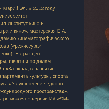
и Марий Эл. В 2012 году
университет
чил Институт кино и
тра и кино», мастерская Е.А.
кадемию кинематографического
кова («режиссура»,
ченко). Награжден
ры, печати и по делам
л «За вклад в развитие
епартамента культуры, спорта
руга «За укрепление единого
еждународного пространства».
к региона» по версии ИА «SM-