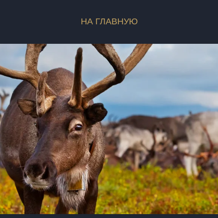
В ролях
нр
НА ГЛАВНУЮ
Возраст
Хронометраж
оператор
зраст
Прокатное
онометраж
удостоверение
Жанр
окатное
остоверение
Возраст
Хрономет
продюсеры
Прокатно
композитор
удостове
сопродюсеры