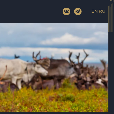
Сценарий
EN
RU
Оператор
В ролях
Жанр
Возраст
Хронометраж
Прокатное удостоверение
раж
е
рение