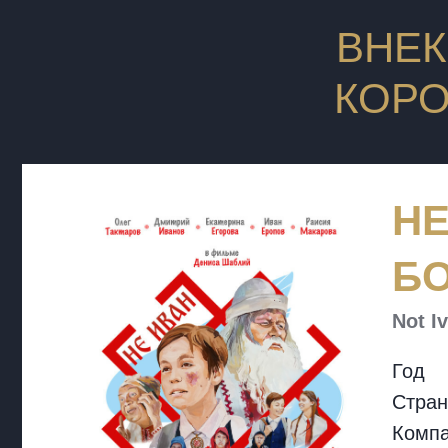
ВНЕК
КОР
НЕ
Б
Not I
Год
Стран
Компа