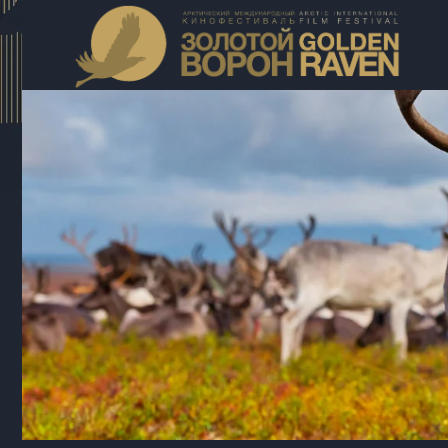
Семейное
кино, драма,
Жа
сказка
12+
Во
23 мин.
Хр
ПУ
Пр
211051821 от
уд
20.12.2021г