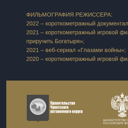
ФИЛЬМОГРАФИЯ РЕЖИССЕРА:
2022 – короткометражный документ
2021 – короткометражный игровой фи
приручить Богатыря»;
2021 – веб-сериал «Глазами войны»;
2020 – короткометражный игровой ф