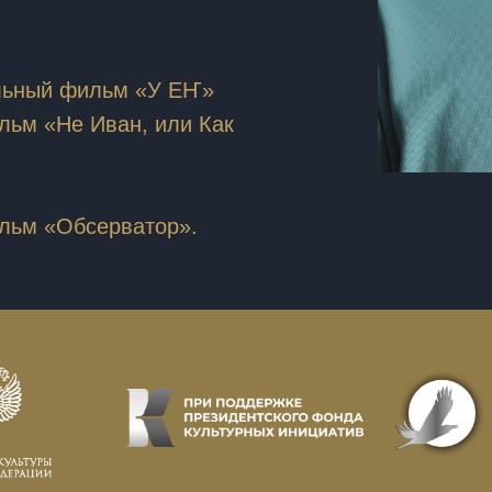
альный фильм «У ЕҤ»
льм «Не Иван, или Как
ильм «Обсерватор».