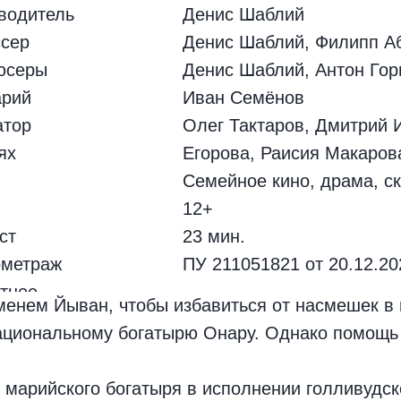
водитель
Денис Шаблий
сер
Денис Шаблий, Филипп А
юсеры
Денис Шаблий, Антон Го
арий
Иван Семёнов
атор
Олег Тактаров, Дмитрий 
ях
Егорова, Раисия Макарова
Семейное кино, драма, ск
12+
ст
23 мин.
ометраж
ПУ 211051821 от 20.12.20
тное
енем Йыван, чтобы избавиться от насмешек в н
оверение
ациональному богатырю Онару. Однако помощь 
 марийского богатыря в исполнении голливудск