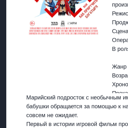
произ
Режис
Прод
Сцен
Опер
В рол
Жанр
Возра
Хрон
Прока
Марийский подросток с необычным им
удост
бабушки обращается за помощью к н
совсем не ожидает.
Первый в истории игровой фильм про