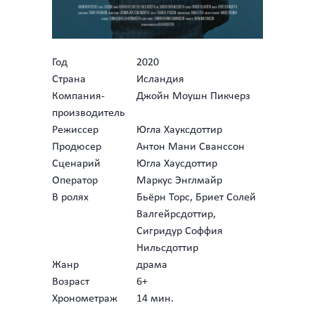
Год
2020
Страна
Исландия
Компания-
Джойн Моушн Пикчерз
производитель
Режиссер
Югла Хауксдоттир
Продюсер
Антон Мани Сванссон
Сценарий
Югла Хаусдоттир
Оператор
Маркус Энглмайр
В ролях
Бьёрн Торс, Бриет Солей
Валгейрсдоттир,
Сигридур Соффия
Нильсдоттир
Жанр
драма
Возраст
6+
Хронометраж
14 мин.