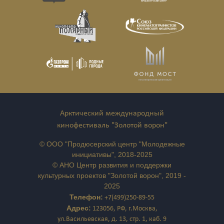
Арктический международный
кинофестиваль "Золотой ворон"
© ООО "Продюсерский центр "Молодежные
инициативы", 2018-2025
© АНО Центр развития и поддержки
культурных проектов "Золотой ворон", 2019 -
2025
Телефон:
+7(499)250-89-55
Адрес:
123056, РФ, г.Москва,
ул.Васильевская, д. 13, стр. 1, каб. 9