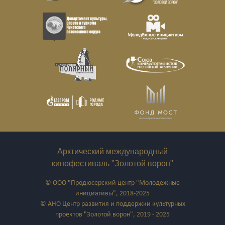
Арктический международный
кинофестиваль "Золотой ворон"
© ООО "Продюсерский центр "Молодежные
инициативы", 2018-2025
© АНО Центр развития и поддержки культурных
проектов "Золотой ворон", 2019 - 2025