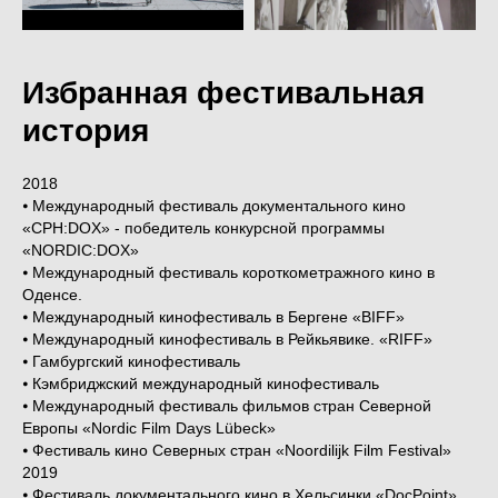
Избранная фестивальная
история
2018
⦁ Международный фестиваль документального кино
«CPH:DOX» - победитель конкурсной программы
«NORDIC:DOX»
⦁ Международный фестиваль короткометражного кино в
Оденсе.
⦁ Международный кинофестиваль в Бергене «BIFF»
⦁ Международный кинофестиваль в Рейкьявике. «RIFF»
⦁ Гамбургский кинофестиваль
⦁ Кэмбриджский международный кинофестиваль
⦁ Международный фестиваль фильмов стран Северной
Европы «Nordic Film Days Lübeck»
⦁ Фестиваль кино Северных стран «Noordilijk Film Festival»
2019
⦁ Фестиваль документального кино в Хельсинки «DocPoint»