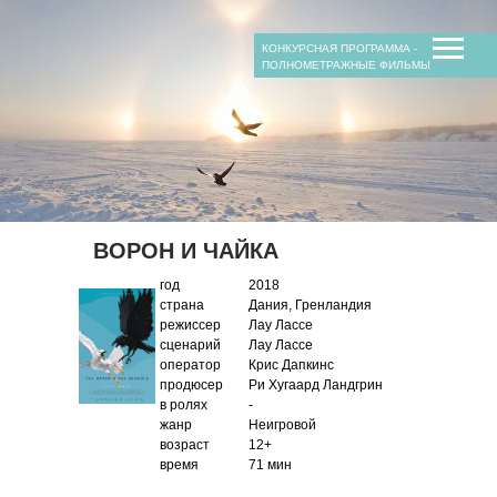
продюсеры
сопродюсеры
в ролях
КОНКУРСНАЯ ПРОГРАММА -
ПОЛНОМЕТРАЖНЫЕ ФИЛЬМЫ
сопродюсеры
композитор
ВОРОН И ЧАЙКА
год
2018
страна
Дания, Гренландия
режиссер
Лау Лассе
сценарий
Лау Лассе
оператор
Крис Дапкинс
продюсер
Ри Хугаард Ландгрин
в ролях
-
жанр
Неигровой
возраст
12+
время
71 мин