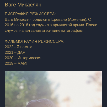
Ваге Микаелян
БИОГРАФИЯ РЕЖИССЕРА:
Ваге Микаелян родился в Ереване (Армения). С
2016 по 2018 год служил в армянской армии. После
службы начал заниматься кинематографом.
ФИЛЬМОГРАФИЯ РЕЖИССЕРА:
2022 - Я помню
2021 – ДАР
2020 – Интермиссия
2019 – МАМ!