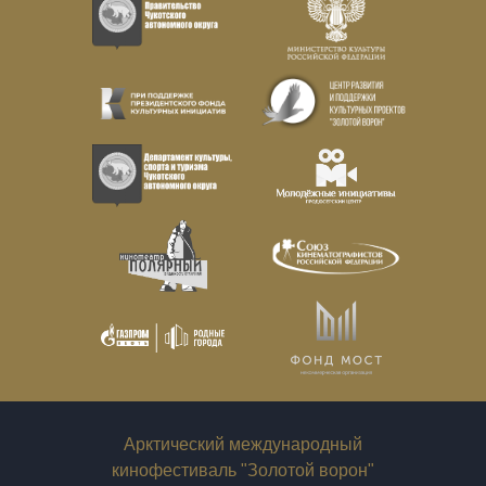
Арктический международный
кинофестиваль "Золотой ворон"