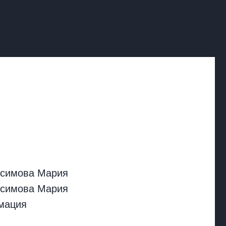
ксимова Мария
ксимова Мария
мация