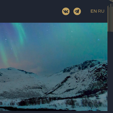
Возраст
раж
Хронометраж
EN
RU