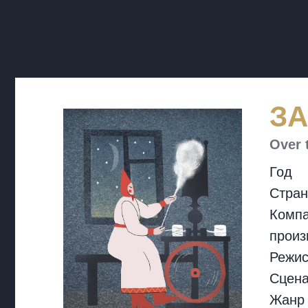
З
Over 
Год
Стран
Компа
произ
Режи
Сцен
Жанр