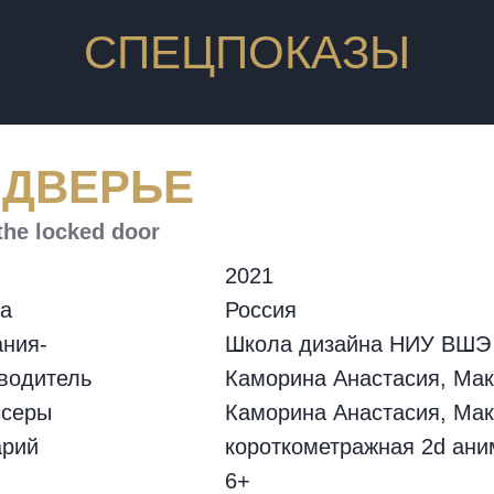
СПЕЦПОКАЗЫ
АДВЕРЬЕ
the locked door
2021
а
Россия
ния-
Школа дизайна НИУ ВШЭ
водитель
Каморина Анастасия, Ма
ссеры
Каморина Анастасия, Ма
арий
короткометражная 2d ани
6+