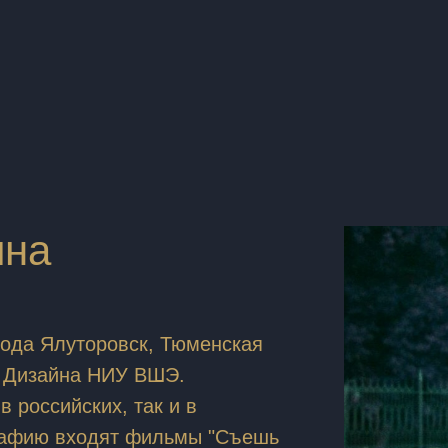
ина
рода Ялуторовск, Тюменская
у Дизайна НИУ ВШЭ.
 российских, так и в
рафию входят фильмы "Съешь