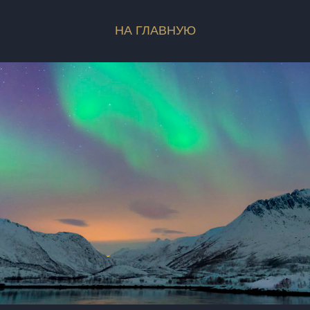
Хрономет
оператор
НА ГЛАВНУЮ
продюсеры
композитор
сопродюсеры