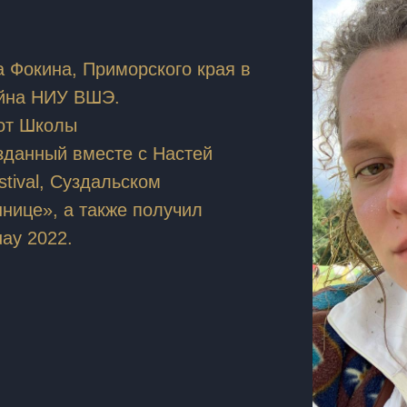
 Фокина, Приморского края в
айна НИУ ВШЭ.
l от Школы
зданный вместе с Настей
stival, Суздальском
нице», а также получил
ay 2022.