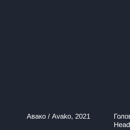
Авако / Avako, 2021
Голо
Head 