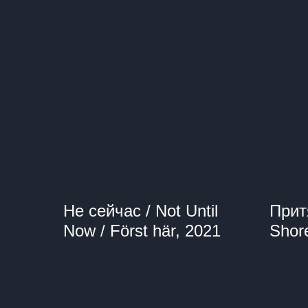
Не сейчас / Not Until
Прит
Now / Först här, 2021
Shor