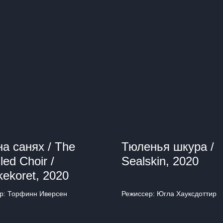
на санях / The
Тюленья шкура /
led Choir /
Sealskin, 2020
kekoret, 2020
р: Торфинн Иверсен
Режиссер: Югла Хауксдоттир